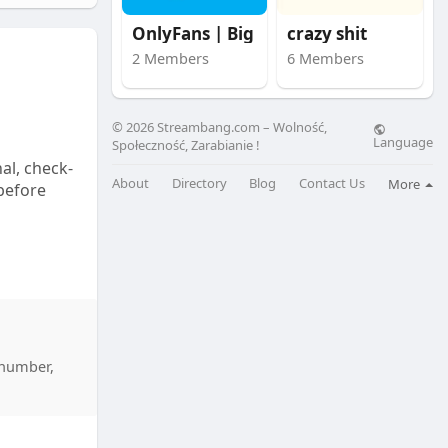
n
f
OnlyFans | Big Stars
crazy shit
g
u
2 Members
6 Members
s
l
l
s
© 2026 Streambang.com – Wolność,
c
Language
Społeczność, Zarabianie !
al, check-
r
About
Directory
Blog
Contact Us
More
 before
e
e
n
 number,