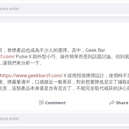
舒適度卻有一些小缺點。有時候在操作IQOS時，握持感會略顯
有些疲勞，這點或許在日常使用中需要考量。
的操作困擾
://www.iqosdevice52.com/
時，啟動與關閉的動作整體來說是
動，但在某些瞬間，我會發現啟動的反應不夠即時，需要稍等幾
，替煙產品也成為不少人的選擇。其中，Geek Bar
困擾。
zf.com/
Pulse X 因外型小巧、操作簡單而受到話題討論。但到
，讓我們來分析一下。
難度屬於中等。我需要定期清理加熱元件，這對我而言有些麻煩
能會令使用體驗打折扣。不過，清潔的步驟並不複雜，只要按照
https://www.geekbarzf.com/
X 採用預填煙彈設計，使用時不
便。煙霧量適中，口感接近一般香菸，對於想要降低尼古丁攝取
注意，這類產品本身還是含有尼古丁，不能完全取代戒菸的決心
ekawe Filmy
tiktok shotty
घटनाक्रम खेल आयोजन guru
g
表示，Geek Bar Pulse X
https://www.geekbarzf.com/
Comment
Share
符合期待？
是在社交場合或想吸菸卻不方便的時候，確實有替煙效果。一些
ttps://www.iqosdevice52.com/
的加熱速度通常能夠滿足我的
度的策略，對減少傳統香菸吸食量有幫助。
好。不過，相較於傳統香煙的濃厚煙霧，IQOS所產生的煙霧量
感的使用者來說，這可能需要一段時間來適應。
期依賴 Geek Bar Pulse X 可能會讓尼古丁依賴延長，若