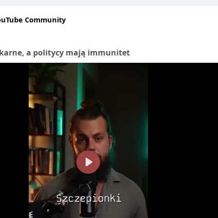
菸方式換成電子煙而已。因此，如果目標是真正戒菸，建議搭配
霧的風味與傳統香煙有著明顯的差異，雖然吸入時的感覺更為順滑
貼片，效果會更明顯。
ouTube Community
得少了些許的強烈。這讓我思考，是否還是回到傳統香煙會讓人
電子煙
https://www.geekbarzf.com/
適合作為戒菸過渡或替煙工
體滿意度
滿足口感需求，但不能完全替代戒菸計畫。對想嘗試替煙的人來
karne, a politycy mają immunitet
QOS主機的整體滿意度，因人而異。有些用戶反映他們在過程中
se X 不失為一個方便、口感穩定的選擇，但持續自我控管與降低尼古丁
一些人則表示無法完全放下舊有的習慣。對於那些尋求更健康選
是一個不錯的選擇，但IQOS 主機購買
https://www.iqosdevice5
。
找減少傳統香煙危害的替代方案，IQOS主機的確是一個值得考
P
l
a
y