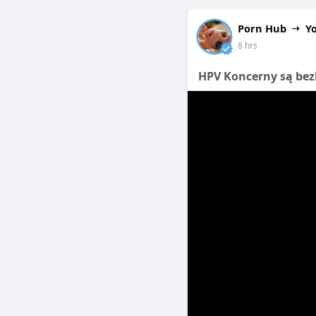
菸計畫，可能只是將吸
在口感上，IQOS煙
助，如行為療法或戒菸
Porn Hub
Y
老煙民來說，可能會覺
8 hrs
總結來說，Geek Bar
用戶對IQOS主機的整
用可以減少香菸攝取、
HPV Koncerny są bez
長期使用下來，對於I
Geek Bar Pul
傳統香煙的依賴，而另
功戒菸的關鍵。
來說，IQOS主機無疑
需注意適應過程的挑戰
總體而言，若你正在尋