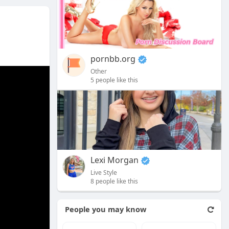
專業戒菸輔
，但對於某些
更為滿足。
具，短期使
說，選擇
成功減少了對
pornbb.org
濃度，才是成
擇的吸煙者
Other
2.com/
時
5 people like this
慮的選擇。
Lexi Morgan
Live Style
8 people like this
People you may know