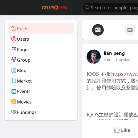
Posts
Users
Pages
lian peng
Group
2 hrs
- Translate
Blog
IQOS 主機
https://ww
的設計和使用方式，吸
Market
計、使用體驗以及整體
Events
Movies
Fundings
IQOS主機的設計優缺
首先談到IQOS機器
htt
實用性的結合。無論是
Like
感。出門攜帶時，它的