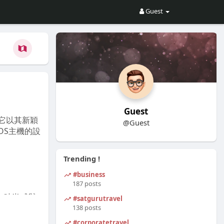
Guest
Guest
它以其新穎
@Guest
OS主機的設
Trending !
#business
187 posts
出時尚感與
#satgurutravel
比更具現代
138 posts
不會造成太
#corporatetravel