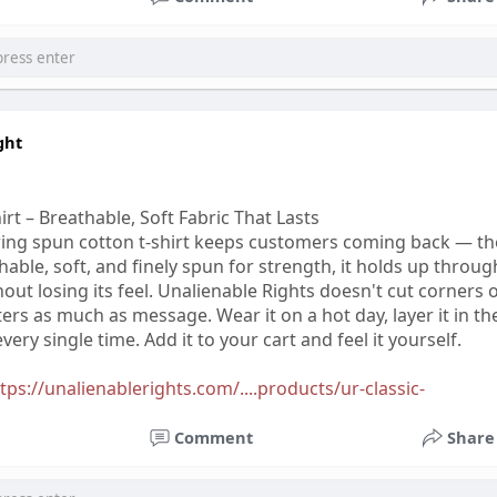
ght
rt – Breathable, Soft Fabric That Lasts
ring spun cotton t-shirt keeps customers coming back — th
thable, soft, and finely spun for strength, it holds up throug
ut losing its feel. Unalienable Rights doesn't cut corners 
rs as much as message. Wear it on a hot day, layer it in th
very single time. Add it to your cart and feel it yourself.
tps://unalienablerights.com/....products/ur-classic-
Comment
Share