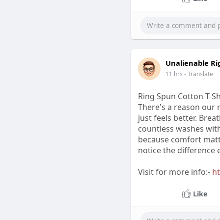
Unalienable Ri
11 hrs
- Translate
Ring Spun Cotton T-Shi
There's a reason our 
just feels better. Brea
countless washes witho
because comfort matte
notice the difference e
Visit for more info:-
ht
Like