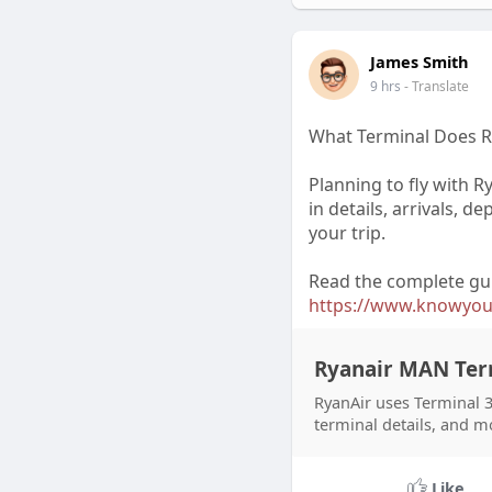
James Smith
9 hrs
- Translate
What Terminal Does R
Planning to fly with R
in details, arrivals, d
your trip.
Read the complete gu
https://www.knowyourt
Ryanair MAN Ter
RyanAir uses Terminal 3
terminal details, and m
Like