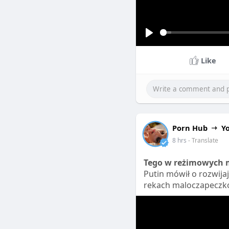
P
l
Like
a
y
Porn Hub
Y
8 hrs
- Translate
Tego w reżimowych m
Putin mówił o rozwija
rekach maloczapeczko