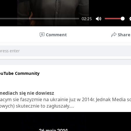
02:25
M
u
Comment
Share
t
e
ouTube Community
ediach się nie dowiesz
jacym sie faszyzmie na ukrainie juz w 2014r. Jednak Media s
wych) skutecznie to zagłuszały….