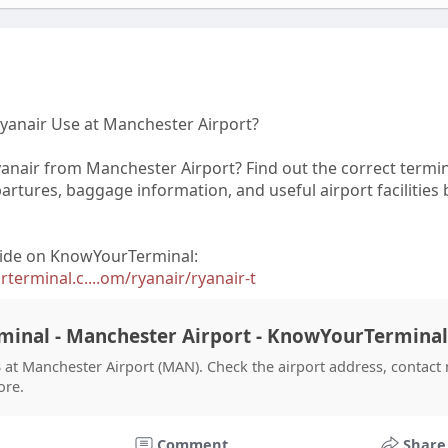
yanair Use at Manchester Airport?
yanair from Manchester Airport? Find out the correct termin
epartures, baggage information, and useful airport facilities
ide on KnowYourTerminal:
erminal.c....om/ryanair/ryanair-t
minal - Manchester Airport - KnowYourTerminal
 at Manchester Airport (MAN). Check the airport address, contact
ore.
Comment
Share