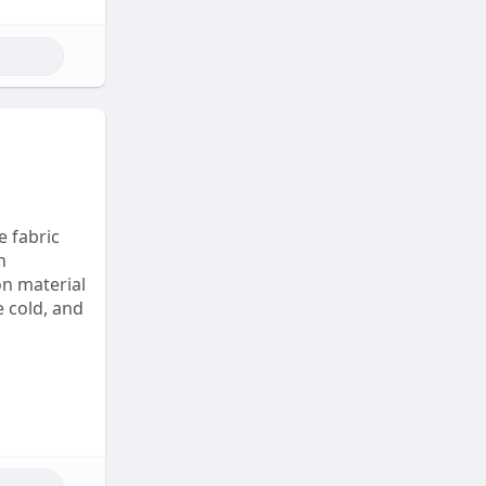
e fabric
h
on material
e cold, and