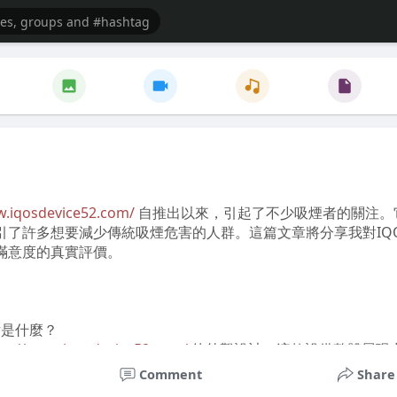
w.iqosdevice52.com/
自推出以來，引起了不少吸煙者的關注。
引了許多想要減少傳統吸煙危害的人群。這篇文章將分享我對IQ
滿意度的真實評價。
點是什麼？
ps://www.iqosdevice52.com/
的外觀設計，這款設備整體展現
顏色選擇還是形狀設計，都讓人感覺相當高級，且與傳統煙具相
Comment
Share
便攜性也相當不錯，輕巧的設計讓我可以輕鬆放進包包或口袋，