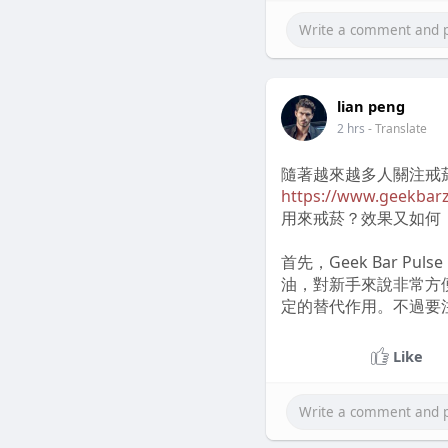
多負擔。
不過，在使用過程中，
長時間使用後，手指會
lian peng
使用IQOS主機時常見
2 hrs
- Translate
在操作IQOS機子
https
需按下按鈕就能輕鬆啟
隨著越來越多人關注戒菸
著使用時，會讓我有所
https://www.geekbar
用來戒菸？效果又如何
至於清潔與維護，整體
者不喜歡頻繁維護，可
首先，Geek Bar Pulse
完成。
油，對新手來說非常方
定的替代作用。不過要
Ci
從真實評價來看，不少使用者
Like
IQOS主機的性能是否
內滿足吸菸慾望，尤其
性能方面，IQOS煙機
h
搭配逐步降低尼古丁濃
上在幾十秒內就能準備
足。對於習慣了濃烈口
然而，也有使用者指出，長