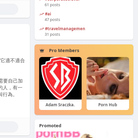
61 posts
#ai
不適，尤其是
47 posts
#travelmanagement
31 posts
便利的。只
Pro Members
秒。這在急
底它適不適合
，若是使用
說明書就能
需要自己加
的人，有一
與行為。
ore centercom
Adam Sraczka.
Porn Hub
能在短時間
人更分享，
需求，基本
似乎稍顯不
Promoted
沒有設定明確戒