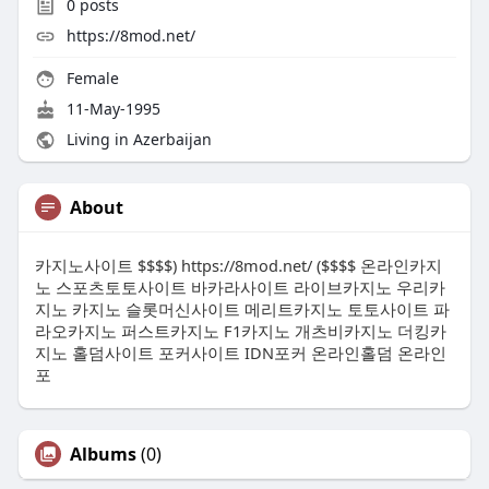
0
posts
https://8mod.net/
Female
11-May-1995
Living in Azerbaijan
About
카지노사이트 $$$$) https://8mod.net/ ($$$$ 온라인카지
노 스포츠토토사이트 바카라사이트 라이브카지노 우리카
지노 카지노 슬롯머신사이트 메리트카지노 토토사이트 파
라오카지노 퍼스트카지노 F1카지노 개츠비카지노 더킹카
지노 홀덤사이트 포커사이트 IDN포커 온라인홀덤 온라인
포
Albums
(0)