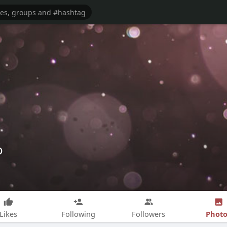
o
Photo
Likes
Following
Followers