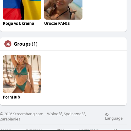
Rosja vs Ukraina
Urocze PANIE
Groups
(1)
PornHub
© 2026 Streambang.com – Wolność, Społeczność,
Language
Zarabianie !
About
Directory
Blog
Contact Us
More