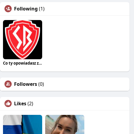
Following
(1)
Co ty opowiadasz za historiee
Followers
(0)
Likes
(2)