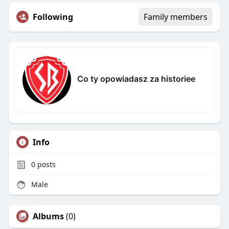
Following
Family members
Co ty opowiadasz za historiee
Info
0
posts
Male
Albums
(0)