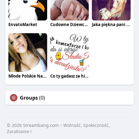
EnvatoMarket
Cudowne Dziewczyny
Jaka piękna pani z tej łani
Młode Polskie Nastolatki
Co ty gadasz za historiee
Groups
(0)
© 2026 Streambang.com – Wolność, Społeczność,
Zarabianie !