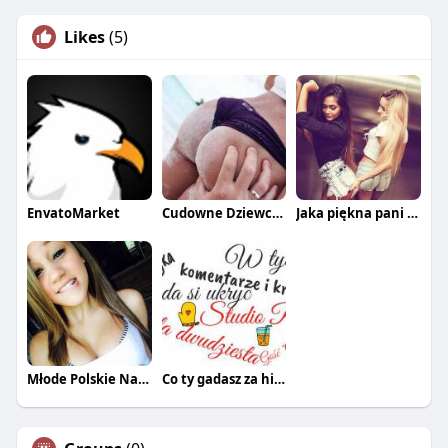
Likes
(5)
EnvatoMarket
Cudowne Dziewczyny
Jaka piękna pani z tej łani
Młode Polskie Nastolatki
Co ty gadasz za historiee