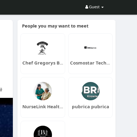
Guest
People you may want to meet
Chef Gregorys Barbecue Smoke Shop Emporium
Cosmostar Tech Ltd
ł
NurseLink HealthCare
pubrica pubrica
 Ale
022