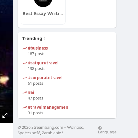
Best Essay Writing Services
Trending !
#business
w
187 posts
#satgurutravel
O??
138 posts
#corporatetravel
61 posts
#ai
47 posts
#travelmanagement
31 posts
nie
ONZ”
E
© 2026 Streambang.com – Wolność,
n
Language
Społeczność, Zarabianie !
t