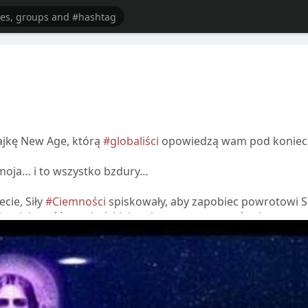
ajkę New Age, którą
#globaliści
opowiedzą wam pod koniec
e moja… i to wszystko bzdury…
cie, Siły
#Ciemności
spiskowały, aby zapobiec powrotowi Si
ią
większość rasy ludzkiej, zwłaszcza wyznawców, i mocno
pod rządami Jednego Rządu Światowego. Miałoby to być
em, znalazłyby całą planetę zjednoczoną w opozycji do nich.
wszego i Drugiego Spełnienia…
 we wrześniu 2018 roku, osiągnie punkt środkowy w marcu 2