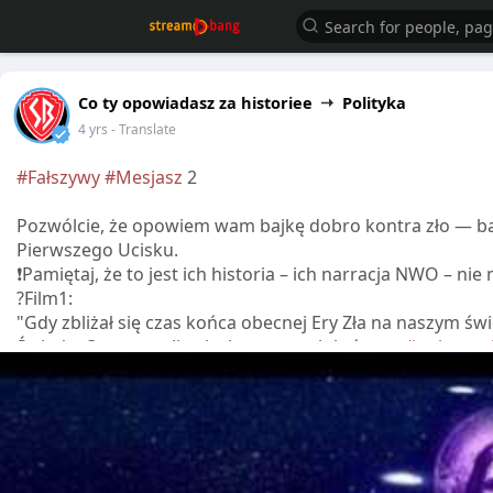
Co ty opowiadasz za historiee
Polityka
4 yrs
- Translate
#Fałszywy
#Mesjasz
2
⁣Pozwólcie, że opowiem wam bajkę dobro kontra zło — b
Pierwszego Ucisku.
❗Pamiętaj, że to jest ich historia – ich narracja NWO – ni
?Film1:
"Gdy zbliżał się czas końca obecnej Ery Zła na naszym świe
Światła. Opracowali spisek, w ramach którego
#unicestw
ujarzmią i wypiorą mózgi resztki zszokowanej skorupy 
zrobione, aby kiedy Siły Światła powróciły zgodnie z plan
Bóg, w pełni znając ich spisek, ułożył własny plan...
Harmonogramy dla opracowanych przez globalistów Pier
?Pierwszy ucisk ( „szatańskie oszustwo” ) rozpoczął się
roku i zakończy się we wrześniu 2025 roku.