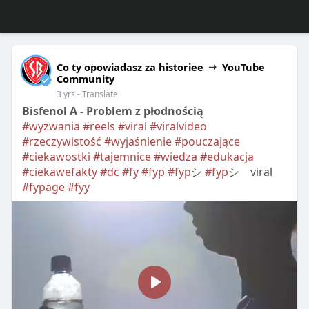
Co ty opowiadasz za historiee
YouTube
Community
3 yrs
- Translate
Bisfenol A - Problem z płodnością
#wyzwania
#reels
#viral
#viralvideo
#rzeczywistość
#wyjaśnienie
#pouczające
#ciekawostki
#tajemnice
#wiedza
#edukacja
#ciekawefakty
#dc
#fy
#fyp
#fyp
シ
#fyp
シ゚viral
#fypage
#fyy
P