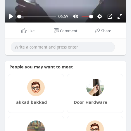
l
a
y
06:59
P
M
S
P
E
l
u
e
I
n
Like
Comment
Share
a
t
t
P
t
y
e
t
e
i
r
n
f
People you may want to meet
g
u
s
l
l
s
c
akkad bakkad
Door Hardware
r
e
e
n