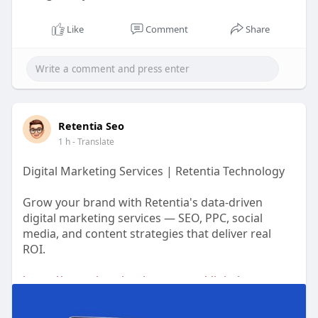
https://retentiatechnology.com/about-us/
Like
Comment
Share
Retentia Seo
1 h
- Translate
Digital Marketing Services | Retentia Technology
Grow your brand with Retentia's data-driven
digital marketing services — SEO, PPC, social
media, and content strategies that deliver real
ROI.
https://retentiatechnology.com..../digital-
marketing-s