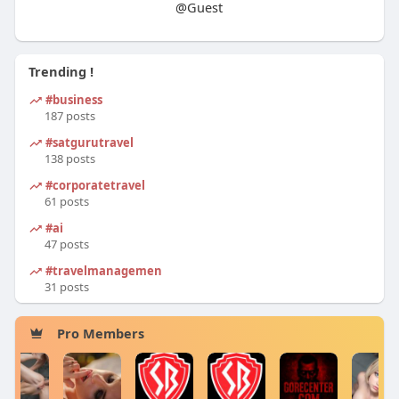
r
@Guest
e
e
Trending !
n
#business
187 posts
#satgurutravel
138 posts
#corporatetravel
61 posts
#ai
47 posts
#travelmanagement
31 posts
Pro Members