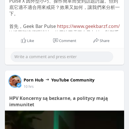
Pulse X 因外型小巧、操作簡單而受到話題討論。但到
底它適不適合用來戒菸？效果又如何，讓我們來分析一
使用IQOS主機時常見的操作困擾
下。
在操作IQOS機子
https://www.iqosdevice52.com/
時，啟動與關閉的動作整體來說是便利的。只需按下按
首先，Geek Bar Pulse
https://www.geekbarzf.com/
鈕就能輕鬆啟動，但在某些瞬間，我會發現啟動的反應
X 採用預填煙彈設計，使用時不需要自己加油，對新手
不夠即時，需要稍等幾秒。這在急著使用時，會讓我有
來說非常方便。煙霧量適中，口感接近一般香菸，對於
Like
Comment
Share
所困擾。
想要降低尼古丁攝取的人，有一定的替代作用。不過要
注意，這類產品本身還是含有尼古丁，不能完全取代戒
至於清潔與維護，整體難度屬於中等。我需要定期清理
菸的決心與行為。
加熱元件，這對我而言有些麻煩，若是使用者不喜歡頻
繁維護，可能會令使用體驗打折扣。不過，清潔的步驟
從真實評價來看，不少使用者表示，Geek Bar Pulse X
並不複雜，只要按照說明書就能完成。
https://www.geekbarzf.com/
能在短時間內滿足吸菸
Porn Hub
YouTube Community
慾望，尤其是在社交場合或想吸菸卻不方便的時候，確
10 hrs
實有替煙效果。一些人更分享，搭配逐步降低尼古丁濃
度的策略，對減少傳統香菸吸食量有幫助。
HPV Koncerny są bezkarne, a politycy mają
IQOS主機的性能是否符合期待？
immunitet
性能方面，IQOS煙機
然而，也有使用者指出，長期依賴 Geek Bar Pulse X
https://www.iqosdevice52.com/
的加熱速度通常能
可能會讓尼古丁依賴延長，若沒有設定明確戒菸計畫，
夠滿足我的需求，基本上在幾十秒內就能準備好。不
可能只是將吸菸方式換成電子煙而已。因此，如果目標
過，相較於傳統香煙的濃厚煙霧，IQOS所產生的煙霧
是真正戒菸，建議搭配專業戒菸輔助，如行為療法或戒