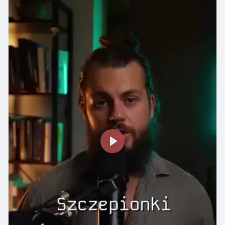
量似乎稍顯不足。對於習慣了濃烈口感的使用者來說，
菸貼片，效果會更明顯。
這可能需要一段時間來適應。
總結來說，Geek Bar電子煙
在口感上，IQOS煙霧的風味與傳統香煙有著明顯的差
https://www.geekbarzf.com/
適合作為戒菸過渡或替
異，雖然吸入時的感覺更為順滑，但對於某些老煙民來
煙工具，短期使用可以減少香菸攝取、滿足口感需求，
說，可能會覺得少了些許的強烈。這讓我思考，是否還
但不能完全替代戒菸計畫。對想嘗試替煙的人來說，選
是回到傳統香煙會讓人更為滿足。
擇 Geek Bar Pulse X 不失為一個方便、口感穩定的選
擇，但持續自我控管與降低尼古丁濃度，才是成功戒菸
用戶對IQOS主機的整體滿意度
的關鍵。
長期使用下來，對於IQOS主機的整體滿意度，因人而
異。有些用戶反映他們在過程中成功減少了對傳統香煙
的依賴，而另一些人則表示無法完全放下舊有的習慣。
對於那些尋求更健康選擇的吸煙者來說，IQOS主機無
疑是一個不錯的選擇，但IQOS 主機購買
P
https://www.iqosdevice52.com/
時需注意適應過程
l
的挑戰。
a
y
總體而言，若你正在尋找減少傳統香煙危害的替代方
案，IQOS主機的確是一個值得考慮的選擇。