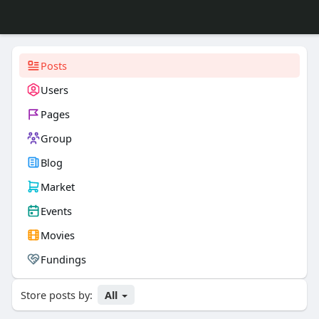
Posts
Users
Pages
Group
Blog
Market
Events
Movies
Fundings
Store posts by:
All