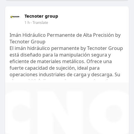
Tecnoter group
1 h
- Translate
Imán Hidráulico Permanente de Alta Precisión by
Tecnoter Group
El imán hidráulico permanente by Tecnoter Group
está diseñado para la manipulación segura y
eficiente de materiales metálicos. Ofrece una
fuerte capacidad de sujeción, ideal para
operaciones industriales de carga y descarga. Su
sistema hidráulico permite un control preciso,
mejorando la seguridad y productividad en el
trabajo. Además, su construcción robusta
garantiza durabilidad en condiciones exigentes.
Tecnoter Group proporciona soluciones
tecnológicas avanzadas que optimizan los
procesos industriales y aumentan la eficiencia
operativa.
https://tecnotergroup.com/iman-hidraulico/?