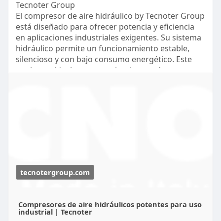
Tecnoter Group
El compresor de aire hidráulico by Tecnoter Group
está diseñado para ofrecer potencia y eficiencia
en aplicaciones industriales exigentes. Su sistema
hidráulico permite un funcionamiento estable,
silencioso y con bajo consumo energético. Este
equipo es ideal para maquinaria pesada y
entornos de trabajo intensivos, donde se requiere
fiabilidad constante. Además, su diseño compacto
facilita la instalación y reduce el mantenimiento.
Tecnoter Group combina innovación y calidad
para proporcionar soluciones duraderas que
optimizan el rendimiento y reducen los costos
operativos.
https://tecnotergroup.com/comp....ressori-a-
motore-idr
tecnotergroup.com
Compresores de aire hidráulicos potentes para uso
industrial | Tecnoter