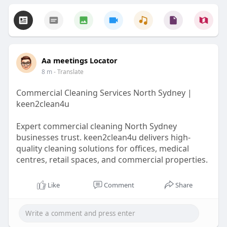
Aa meetings Locator
8 m
- Translate
Commercial Cleaning Services North Sydney |
keen2clean4u
Expert commercial cleaning North Sydney
businesses trust. keen2clean4u delivers high-
quality cleaning solutions for offices, medical
centres, retail spaces, and commercial properties.
https://logcla.com/blogs/17436....27/Professional-
Like
Comment
Share
Offi