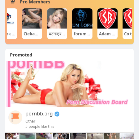
Pro Members
tiktok shotty
Ciekawe Filmy
घटनाक्रम खेल आयोजन guru
forumophiliacom Official
Adam Sraczka.
Co ty opowiadasz za historiee
Promoted
pornbb.org
Other
5 people like this