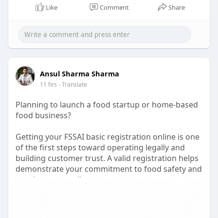
Like
Comment
Share
Visit for more -
https://rmac.store/blogs/news/....sexy-underwear-
for-m
Ansul Sharma Sharma
11 hrs
- Translate
Planning to launch a food startup or home-based
food business?
Getting your FSSAI basic registration online is one
of the first steps toward operating legally and
building customer trust. A valid registration helps
demonstrate your commitment to food safety and
regulatory compliance.
Our team assists with document preparation,
application filing, and guidance throughout the