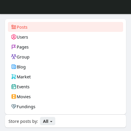
Posts
Users
Pages
Group
Blog
Market
Events
Movies
Fundings
Store posts by:
All