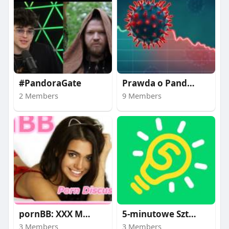
#PandoraGate
Prawda o Pandemii
2 Members
9 Members
pornBB: XXX Movies
5-minutowe Sztuczki
3 Members
3 Members