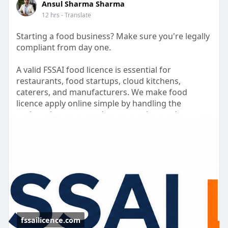
Ansul Sharma Sharma
12 hrs
- Translate
Starting a food business? Make sure you're legally
compliant from day one.
A valid FSSAI food licence is essential for
restaurants, food startups, cloud kitchens,
caterers, and manufacturers. We make food
licence apply online simple by handling the
registration process, documentation, and
application support for you.
Need to apply for food license without the hassle?
Our experts assist with complete food license
registration and help you secure the required
food safety license quickly and efficiently.
Grow your business with confidence while we take
care of the licensing process.
fssailicence.com