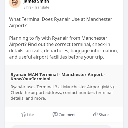
l
u
e
I
n
James Smith
a
t
t
P
t
8 hrs
- Translate
y
e
t
e
What Terminal Does Ryanair Use at Manchester
i
r
Airport?
n
f
g
u
Planning to fly with Ryanair from Manchester
s
l
Airport? Find out the correct terminal, check-in
details, arrivals, departures, baggage information,
l
and useful airport facilities before your trip.
s
c
Read the complete guide on KnowYourTerminal:
r
Ryanair MAN Terminal - Manchester Airport -
https://www.knowyourterminal.c....om/ryanair/rya
KnowYourTerminal
e
nair-t
e
RyanAir uses Terminal 3 at Manchester Airport (MAN).
Check the airport address, contact number, terminal
n
details, and more.
Like
Comment
Share