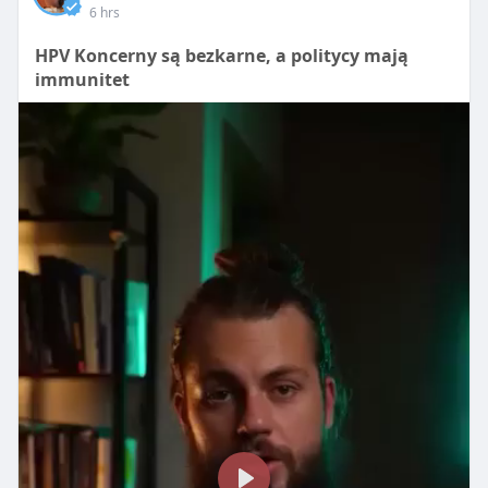
6 hrs
實有替煙效果。一些人更分享，搭配逐步降低尼古丁濃
度的策略，對減少傳統香菸吸食量有幫助。
HPV Koncerny są bezkarne, a politycy mają
IQOS主機的性能是否符合期待？
immunitet
性能方面，IQOS煙機
然而，也有使用者指出，長期依賴 Geek Bar Pulse X
https://www.iqosdevice52.com/
的加熱速度通常能
可能會讓尼古丁依賴延長，若沒有設定明確戒菸計畫，
夠滿足我的需求，基本上在幾十秒內就能準備好。不
可能只是將吸菸方式換成電子煙而已。因此，如果目標
過，相較於傳統香煙的濃厚煙霧，IQOS所產生的煙霧
是真正戒菸，建議搭配專業戒菸輔助，如行為療法或戒
量似乎稍顯不足。對於習慣了濃烈口感的使用者來說，
菸貼片，效果會更明顯。
這可能需要一段時間來適應。
總結來說，Geek Bar電子煙
在口感上，IQOS煙霧的風味與傳統香煙有著明顯的差
https://www.geekbarzf.com/
適合作為戒菸過渡或替
異，雖然吸入時的感覺更為順滑，但對於某些老煙民來
煙工具，短期使用可以減少香菸攝取、滿足口感需求，
說，可能會覺得少了些許的強烈。這讓我思考，是否還
但不能完全替代戒菸計畫。對想嘗試替煙的人來說，選
是回到傳統香煙會讓人更為滿足。
擇 Geek Bar Pulse X 不失為一個方便、口感穩定的選
擇，但持續自我控管與降低尼古丁濃度，才是成功戒菸
用戶對IQOS主機的整體滿意度
的關鍵。
長期使用下來，對於IQOS主機的整體滿意度，因人而
異。有些用戶反映他們在過程中成功減少了對傳統香煙
的依賴，而另一些人則表示無法完全放下舊有的習慣。
對於那些尋求更健康選擇的吸煙者來說，IQOS主機無