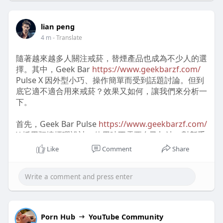
便攜性也相當不錯，輕巧的設計讓我可以輕鬆放進包包
或口袋，不會造成太多負擔。
lian peng
4 m
- Translate
不過，在使用過程中，舒適度卻有一些小缺點。有時候
在操作IQOS時，握持感會略顯不適，尤其是長時間使
隨著越來越多人關注戒菸，替煙產品也成為不少人的選
用後，手指會有些疲勞，這點或許在日常使用中需要考
擇。其中，Geek Bar
https://www.geekbarzf.com/
量。
Pulse X 因外型小巧、操作簡單而受到話題討論。但到
底它適不適合用來戒菸？效果又如何，讓我們來分析一
使用IQOS主機時常見的操作困擾
下。
在操作IQOS機子
https://www.iqosdevice52.com/
時，啟動與關閉的動作整體來說是便利的。只需按下按
首先，Geek Bar Pulse
https://www.geekbarzf.com/
鈕就能輕鬆啟動，但在某些瞬間，我會發現啟動的反應
X 採用預填煙彈設計，使用時不需要自己加油，對新手
不夠即時，需要稍等幾秒。這在急著使用時，會讓我有
來說非常方便。煙霧量適中，口感接近一般香菸，對於
Like
Comment
Share
所困擾。
想要降低尼古丁攝取的人，有一定的替代作用。不過要
注意，這類產品本身還是含有尼古丁，不能完全取代戒
至於清潔與維護，整體難度屬於中等。我需要定期清理
菸的決心與行為。
加熱元件，這對我而言有些麻煩，若是使用者不喜歡頻
繁維護，可能會令使用體驗打折扣。不過，清潔的步驟
從真實評價來看，不少使用者表示，Geek Bar Pulse X
並不複雜，只要按照說明書就能完成。
https://www.geekbarzf.com/
能在短時間內滿足吸菸
Porn Hub
YouTube Community
慾望，尤其是在社交場合或想吸菸卻不方便的時候，確