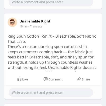
Unalienable Right
10 hrs
- Translate
Ring Spun Cotton T-Shirt – Breathable, Soft Fabric
That Lasts
There's a reason our ring spun cotton t-shirt
keeps customers coming back — the fabric just
feels better. Breathable, soft, and finely spun for
strength, it holds up through countless washes
without losing its feel. Unalienable Rights doesn't
cut corners on material because comfort matters
as much as message. Wear it on a hot day, layer it
Like
Comment
Share
in the cold, and notice the difference every single
time. Add it to your cart and feel it yourself.
Visit for more info:-
https://unalienablerights.com/....products/ur-