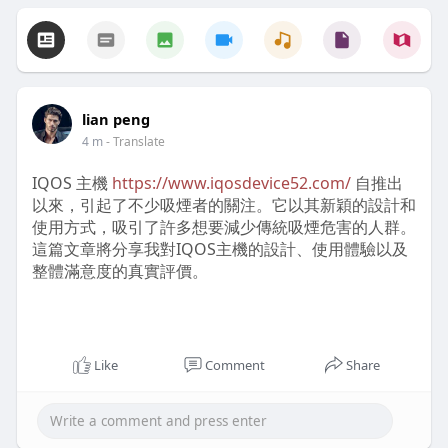
lian peng
4 m
- Translate
IQOS 主機
https://www.iqosdevice52.com/
自推出
以來，引起了不少吸煙者的關注。它以其新穎的設計和
使用方式，吸引了許多想要減少傳統吸煙危害的人群。
這篇文章將分享我對IQOS主機的設計、使用體驗以及
整體滿意度的真實評價。
IQOS主機的設計優缺點是什麼？
Like
Comment
Share
首先談到IQOS機器
https://www.iqosdevice52.com/
的外觀設計，這款設備整體展現出時尚感與實用性的結
合。無論是顏色選擇還是形狀設計，都讓人感覺相當高
級，且與傳統煙具相比更具現代感。出門攜帶時，它的