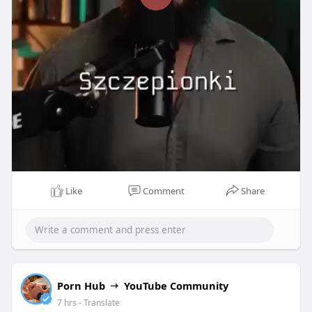
疑是一個不錯的選擇，但IQOS 主機購買
P
https://www.iqosdevice52.com/
時需注意適應過程
l
的挑戰。
a
y
總體而言，若你正在尋找減少傳統香煙危害的替代方
案，IQOS主機的確是一個值得考慮的選擇。
Like
Comment
Share
02:25
P
M
S
P
E
l
u
e
I
n
a
t
t
P
t
Porn Hub
YouTube Community
y
e
t
e
7 hrs
- Translate
i
r