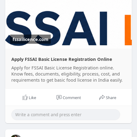
registration process. We also help you understand
the FSSAI basic registration cost and ensure your
application is submitted accurately.
Focus on growing your business while we simplify
the registration process for you.
fssailicence.com
✅ Online Registration Support
✅ Documentation Assistance
Apply FSSAI Basic License Registration Online
✅ Compliance Guidance
Apply for FSSAI Basic License Registration online.
✅ Hassle-Free Process
Know fees, documents, eligibility, process, cost, and
requirements to get basic food license in India easily.
#fssaibasicregistrationonline
#fssaibasicregistrationcost
Like
Comment
Share
#foodbusinesscompliance