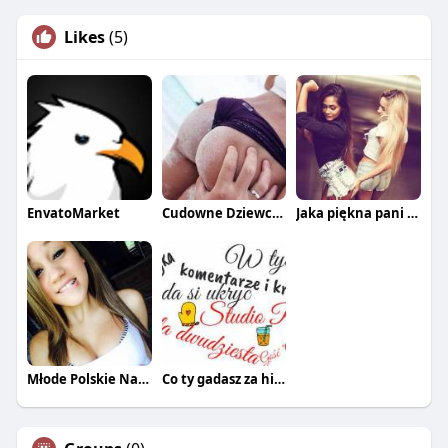
Likes
(5)
EnvatoMarket
Cudowne Dziewczyny
Jaka piękna pani z tej łani
Młode Polskie Nastolatki
Co ty gadasz za historiee