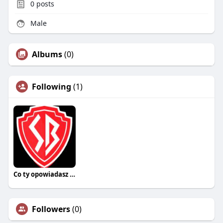
0
posts
Male
Albums
(0)
Following
(1)
Co ty opowiadasz za historiee
Followers
(0)