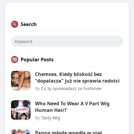
Search
Popular Posts
Chemsex. Kiedy bliskość bez
"dopalacza" już nie sprawia radości
By
Co ty opowiadasz za historiee
Who Need To Wear A V Part Wig
Human Hair?
By
Tasty Wig
Panna młoda wpadła w szał.