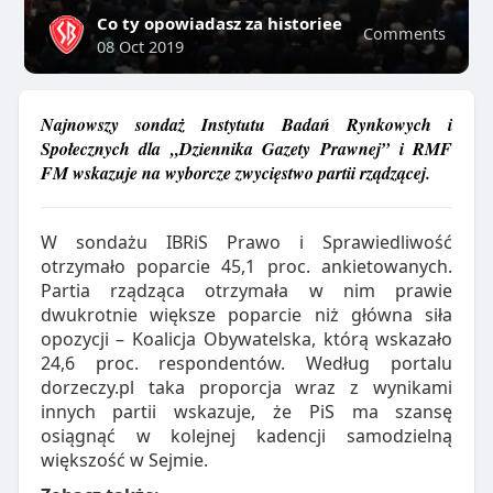
Co ty opowiadasz za historiee
Comments
08 Oct 2019
Najnowszy sondaż Instytutu Badań Rynkowych i
Społecznych dla „Dziennika Gazety Prawnej” i RMF
FM wskazuje na wyborcze zwycięstwo partii rządzącej.
W sondażu IBRiS Prawo i Sprawiedliwość
otrzymało poparcie 45,1 proc. ankietowanych.
Partia rządząca otrzymała w nim prawie
dwukrotnie większe poparcie niż główna siła
opozycji – Koalicja Obywatelska, którą wskazało
24,6 proc. respondentów. Według portalu
dorzeczy.pl taka proporcja wraz z wynikami
innych partii wskazuje, że PiS ma szansę
osiągnąć w kolejnej kadencji samodzielną
większość w Sejmie.