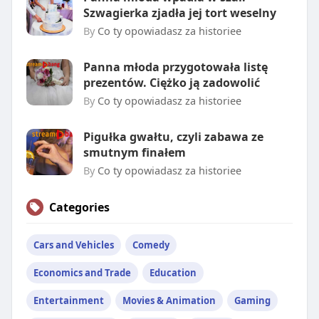
Szwagierka zjadła jej tort weselny
By
Co ty opowiadasz za historiee
Panna młoda przygotowała listę
prezentów. Ciężko ją zadowolić
By
Co ty opowiadasz za historiee
Pigułka gwałtu, czyli zabawa ze
smutnym finałem
By
Co ty opowiadasz za historiee
Categories
Cars and Vehicles
Comedy
Economics and Trade
Education
Entertainment
Movies & Animation
Gaming