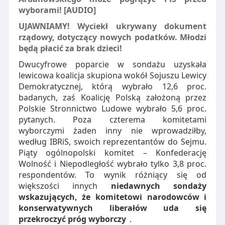
wyborami! [AUDIO]
UJAWNIAMY! Wyciekł ukrywany dokument
rządowy, dotyczący nowych podatków. Młodzi
będą płacić za brak dzieci!
Dwucyfrowe poparcie w sondażu uzyskała
lewicowa koalicja skupiona wokół Sojuszu Lewicy
Demokratycznej, którą wybrało 12,6 proc.
badanych, zaś Koalicję Polską założoną przez
Polskie Stronnictwo Ludowe wybrało 5,6 proc.
pytanych. Poza czterema komitetami
wyborczymi żaden inny nie wprowadziłby,
według IBRiS, swoich reprezentantów do Sejmu.
Piąty ogólnopolski komitet – Konfederację
Wolność i Niepodległość wybrało tylko 3,8 proc.
respondentów. To wynik różniący się od
większości innych
niedawnych sondaży
wskazujących, że komitetowi narodowców i
konserwatywnych liberałów uda się
przekroczyć próg wyborczy
.