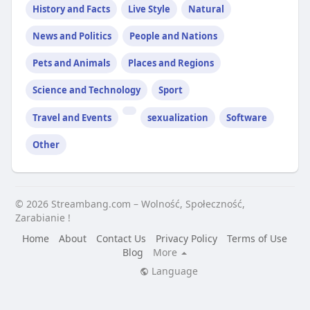
History and Facts
Live Style
Natural
News and Politics
People and Nations
Pets and Animals
Places and Regions
Science and Technology
Sport
Travel and Events
sexualization
Software
Other
© 2026 Streambang.com – Wolność, Społeczność,
Zarabianie !
Home
About
Contact Us
Privacy Policy
Terms of Use
Blog
More
Language