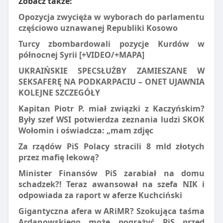
Zobacz także:
Opozycja zwycięża w wyborach do parlamentu
częściowo uznawanej Republiki Kosowo
Turcy zbombardowali pozycje Kurdów w
północnej Syrii [+VIDEO/+MAPA]
UKRAIŃSKIE SPECSŁUŻBY ZAMIESZANE W
SEKSAFERĘ NA PODKARPACIU – ONET UJAWNIA
KOLEJNE SZCZEGÓŁY
Kapitan Piotr P. miał związki z Kaczyńskim?
Były szef WSI potwierdza zeznania ludzi SKOK
Wołomin i oświadcza: „mam zdjęc
Za rządów PiS Polacy stracili 8 mld złotych
przez mafię lekową?
Minister Finansów PiS zarabiał na domu
schadzek?! Teraz awansował na szefa NIK i
odpowiada za raport w aferze Kuchciński
Gigantyczna afera w ARiMR? Szokująca taśma
Ardanowskiego może pogrążyć PiS przed