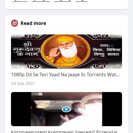
Read more
1080p Dil Se Teri Yaad Na Jaaye In Torrents Watch Online Dubbed Mp4 Rip Movie
24 Sep 2021
koronawirusem kremowani żywcem? Przerażające wyznania Chinki ocalałej z epidemii